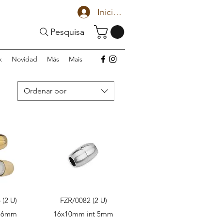
Iniciar sesión
Pesquisa
k
Novidad
Más
Mais
Ordenar por
ápida
Vista rápida
 (2 U)
FZR/0082 (2 U)
t 6mm
16x10mm int 5mm