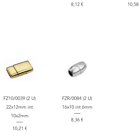
Precio
Preci
8,12 €
10,58
Vista rápida
Vista rápida
FZ10/0039 (2 U)
FZR/0084 (2 U)
22x12mm int
16x10 int 6mm
10x2mm
Precio
8,36 €
Precio
10,21 €