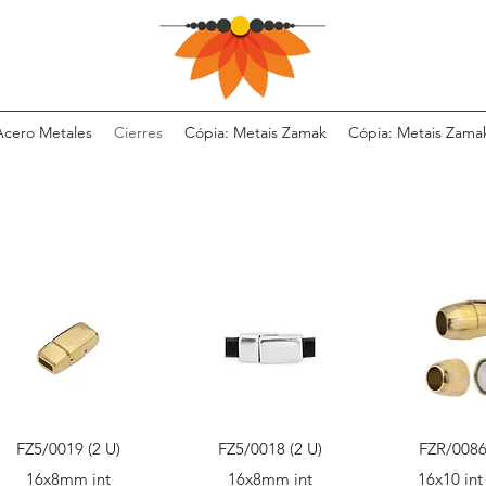
Acero Metales
Cierres
Cópia: Metais Zamak
Cópia: Metais Zama
Vista rápida
Vista rápida
Vista r
FZ5/0019 (2 U)
FZ5/0018 (2 U)
FZR/0086
16x8mm int
16x8mm int
16x10 in