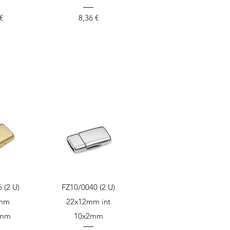
io
Precio
€
8,36 €
ápida
Vista rápida
 (2 U)
FZ10/0040 (2 U)
4mm
22x12mm int
5mm
10x2mm