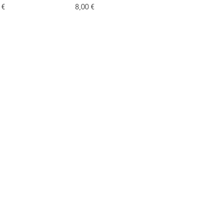
o
Precio
 €
8,00 €