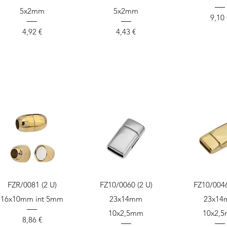
5x2mm
5x2mm
Prec
9,10 
Precio
Precio
4,92 €
4,43 €
Vista rápida
Vista rápida
Vista r
FZR/0081 (2 U)
FZ10/0060 (2 U)
FZ10/0046
16x10mm int 5mm
23x14mm
23x1
10x2,5mm
10x2,
Precio
8,86 €