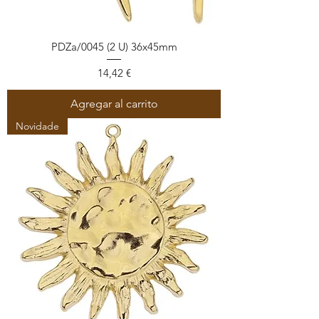
PDZa/0045 (2 U) 36x45mm
Precio
14,42 €
Agregar al carrito
Novidade