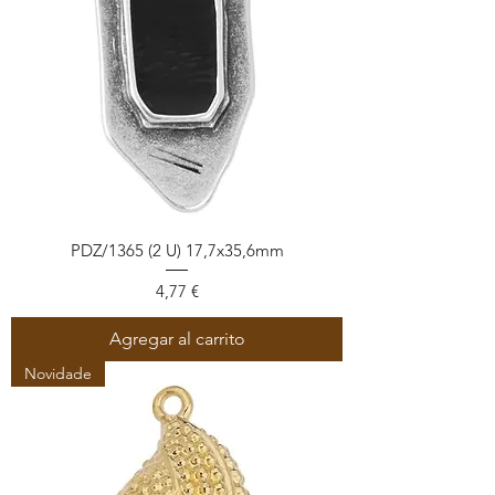
PDZ/1365 (2 U) 17,7x35,6mm
Precio
4,77 €
Agregar al carrito
Novidade