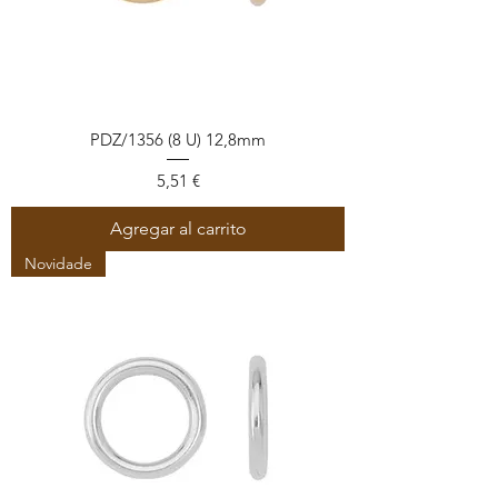
PDZ/1356 (8 U) 12,8mm
Precio
5,51 €
Agregar al carrito
Novidade