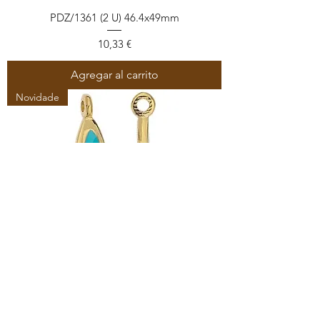
PDZ/1361 (2 U) 46.4x49mm
Precio
10,33 €
Agregar al carrito
Novidade