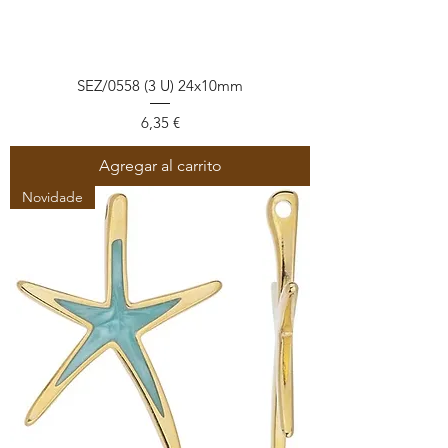
SEZ/0558 (3 U) 24x10mm
Precio
6,35 €
Agregar al carrito
Novidade