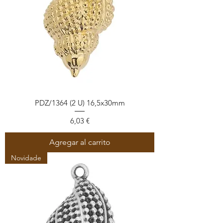
PDZ/1364 (2 U) 16,5x30mm
Precio
6,03 €
Agregar al carrito
Novidade