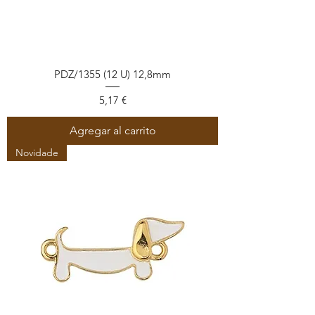
PDZ/1355 (12 U) 12,8mm
Precio
5,17 €
Agregar al carrito
Novidade