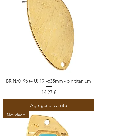
BRIN/0196 (4 U) 19,4x35mm - pin titanium
Precio
14,27 €
Agregar al carrito
Novidade