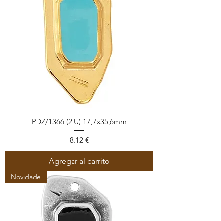
PDZ/1366 (2 U) 17,7x35,6mm
Precio
8,12 €
Agregar al carrito
Novidade