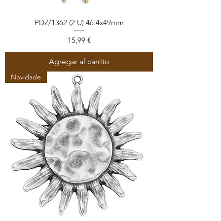
PDZ/1362 (2 U) 46.4x49mm
Precio
15,99 €
Agregar al carrito
Novidade