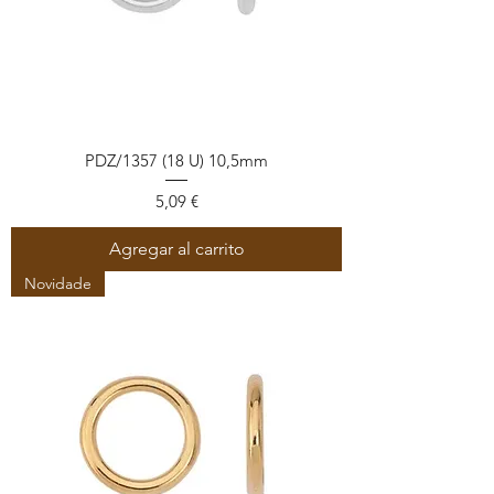
PDZ/1357 (18 U) 10,5mm
Precio
5,09 €
Agregar al carrito
Novidade