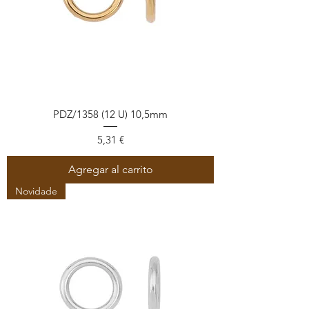
PDZ/1358 (12 U) 10,5mm
Precio
5,31 €
Agregar al carrito
Novidade