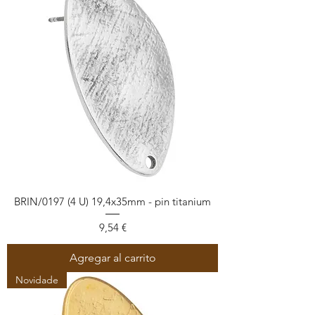
BRIN/0197 (4 U) 19,4x35mm - pin titanium
Precio
9,54 €
Agregar al carrito
Novidade