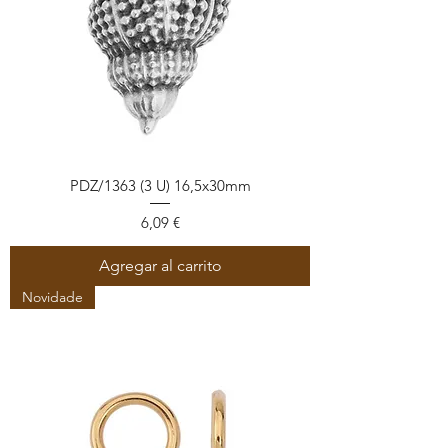
PDZ/1363 (3 U) 16,5x30mm
Precio
6,09 €
Agregar al carrito
Novidade