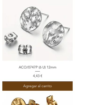
ACO/0747P (6 U) 12mm
Precio
4,43 €
Agregar al carrito