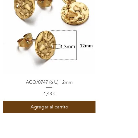
ACO/0747 (6 U) 12mm
Precio
4,43 €
Agregar al carrito