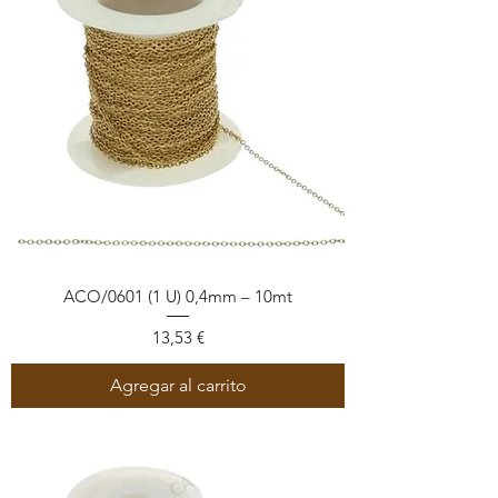
ACO/0601 (1 U) 0,4mm – 10mt
Precio
13,53 €
Agregar al carrito