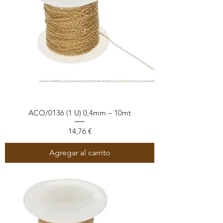
ACO/0136 (1 U) 0,4mm – 10mt
Precio
14,76 €
Agregar al carrito