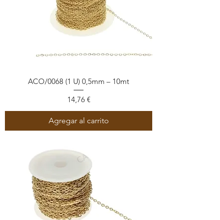
ACO/0068 (1 U) 0,5mm – 10mt
Precio
14,76 €
Agregar al carrito