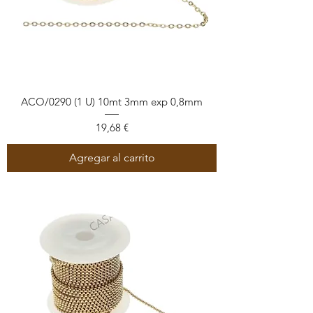
ACO/0290 (1 U) 10mt 3mm exp 0,8mm
Precio
19,68 €
Agregar al carrito