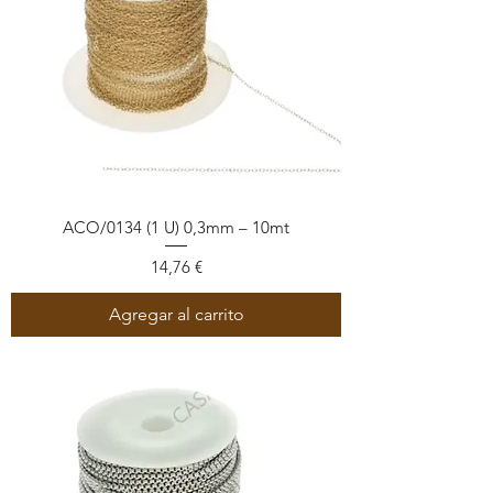
ACO/0134 (1 U) 0,3mm – 10mt
Precio
14,76 €
Agregar al carrito