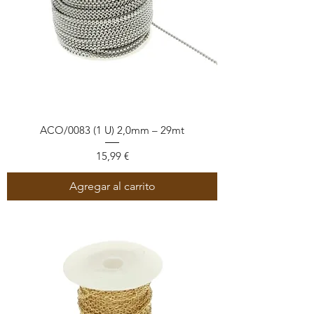
ACO/0083 (1 U) 2,0mm – 29mt
Precio
15,99 €
Agregar al carrito