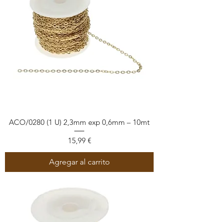
ACO/0280 (1 U) 2,3mm exp 0,6mm – 10mt
Precio
15,99 €
Agregar al carrito