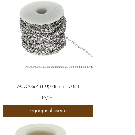
ACO/0664 (1 U) 0,8mm – 30mt
Precio
15,99 €
Agregar al carrito