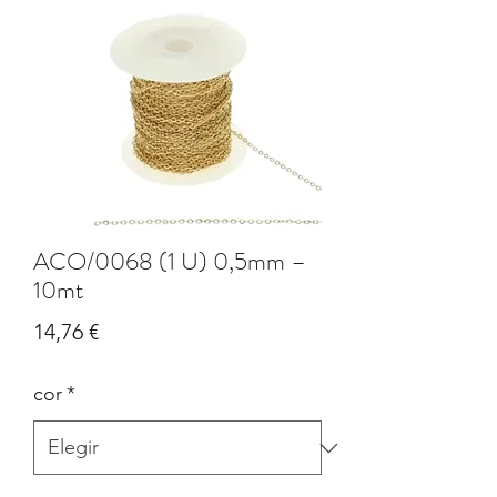
ACO/0068 (1 U) 0,5mm –
10mt
Precio
14,76 €
cor
*