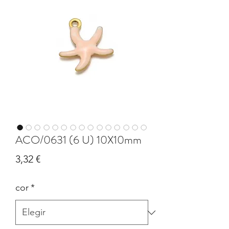
ACO/0631 (6 U) 10X10mm
Precio
3,32 €
cor
*