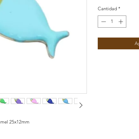
Cantidad
*
Ag
namel 25x12mm