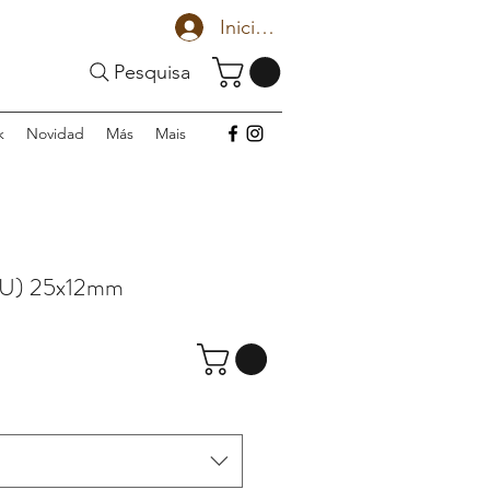
Iniciar sesión
Pesquisa
k
Novidad
Más
Mais
 U) 25x12mm