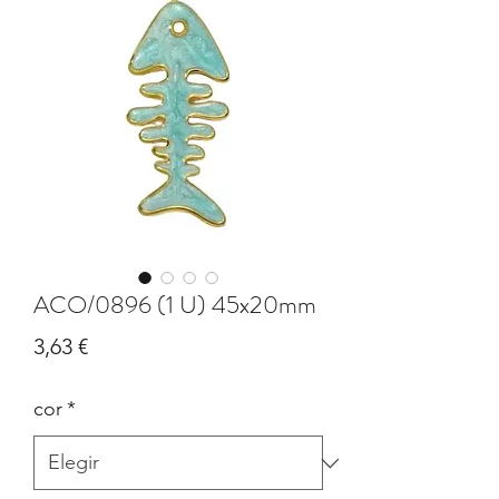
ACO/0896 (1 U) 45x20mm
Precio
3,63 €
cor
*