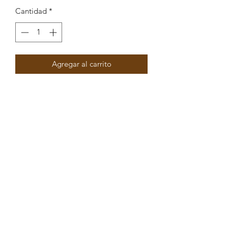
Cantidad
*
Agregar al carrito
Pendente Peixe X lcom olho pérola e
enamel 45x20mm
Peças por pacote: 1
Opções
DOURADO TURQUESA
DOURADO AZUL
DOURADO ROSA
DOURADO PÉROLA