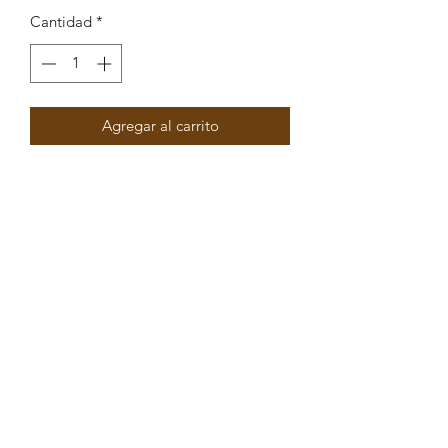
Cantidad
*
Agregar al carrito
Pendente Cruz com Strass e enamel
30x25mm
Peças por pacote: 1
Opções
DOURADO CASTANHO
DOURADO ROXO
DOURADO PRETO
DOURADO VERDE