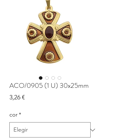
ACO/0905 (1 U) 30x25mm
Precio
3,26 €
cor
*