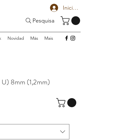
Iniciar sesión
Pesquisa
k
Novidad
Más
Mais
 U) 8mm (1,2mm)