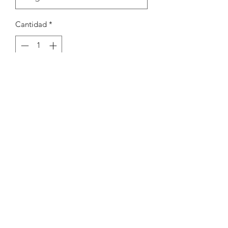
Cantidad
*
Agregar al carrito
Argola redonda 5mm 0,7
Peças por pacote: 100
Opções
DOURADO