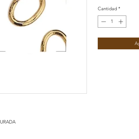
Cantidad
*
Ag
DOURADA