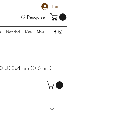
Iniciar sesión
Pesquisa
k
Novidad
Más
Mais
0 U) 3x4mm (0,6mm)