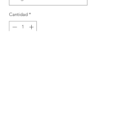
Cantidad
*
Agregar al carrito
Argola 4,5mm 0,6
Peças por pacote: 200
Opções
PRATEADO