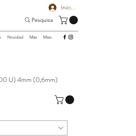
Iniciar sesión
Pesquisa
k
Novidad
Más
Mais
00 U) 4mm (0,6mm)