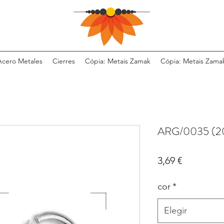
Acero Metales
Cierres
Cópia: Metais Zamak
Cópia: Metais Zama
ARG/0035 (2
Precio
3,69 €
cor
*
Elegir