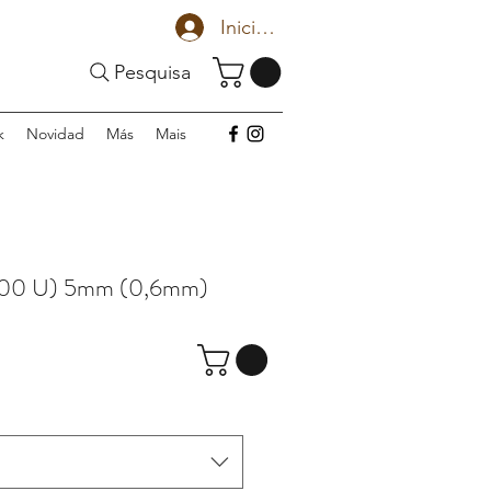
Iniciar sesión
Pesquisa
k
Novidad
Más
Mais
00 U) 5mm (0,6mm)