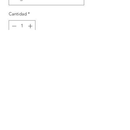
Cantidad
*
Agregar al carrito
Argola 3,5mm 0,6mm
Peças por pacote: 250
Opções
PRATEADO