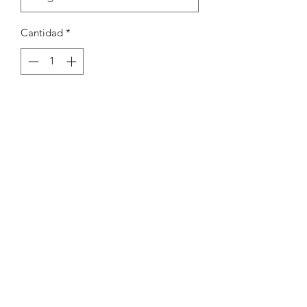
Cantidad
*
Agregar al carrito
Argola redonda 13mm exp 1,8mm int
10mm
Peças por pacote: 15
Opções
DOURADO