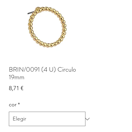
BRIN/0091 (4 U) Circulo
19mm
Precio
8,71 €
cor
*