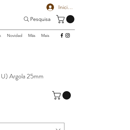
Iniciar sesión
Pesquisa
k
Novidad
Más
Mais
 U) Argola 25mm