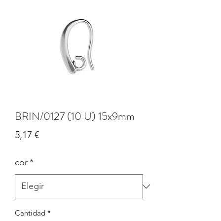
BRIN/0127 (10 U) 15x9mm
Precio
5,17 €
cor
*
Cantidad
*