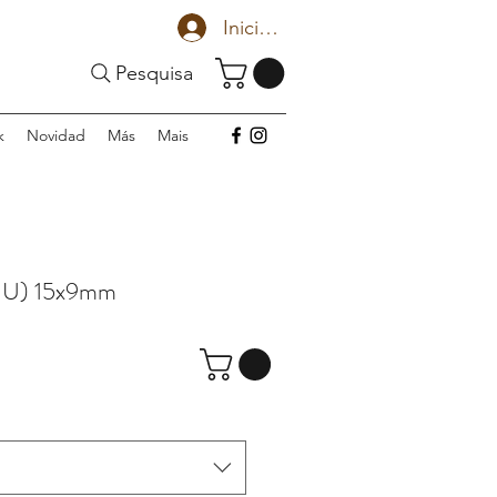
Iniciar sesión
Pesquisa
k
Novidad
Más
Mais
 U) 15x9mm