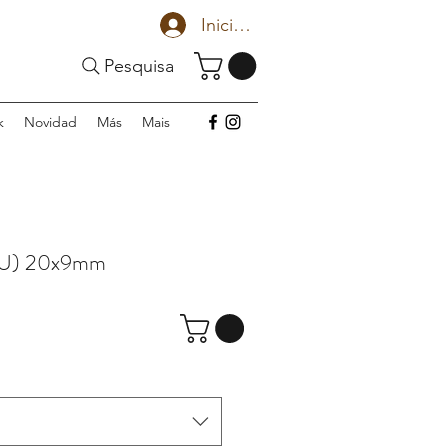
Iniciar sesión
Pesquisa
k
Novidad
Más
Mais
 U) 20x9mm