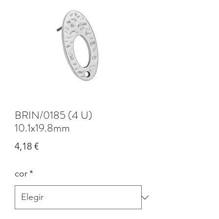
BRIN/0185 (4 U)
10.1x19.8mm
Precio
4,18 €
cor
*