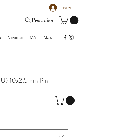
Iniciar sesión
Pesquisa
k
Novidad
Más
Mais
 U) 10x2,5mm Pin