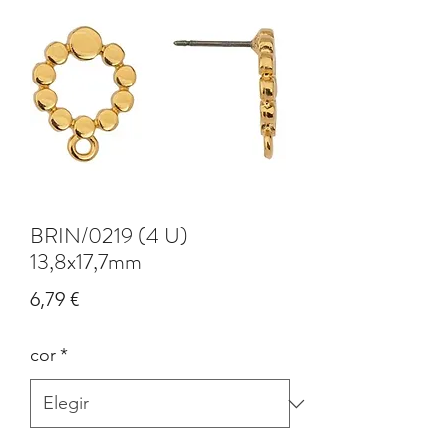
BRIN/0219 (4 U)
13,8x17,7mm
Precio
6,79 €
cor
*