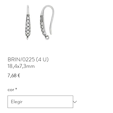
BRIN/0225 (4 U)
18,4x7,3mm
Precio
7,68 €
cor
*