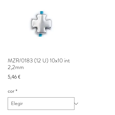
MZR/0183 (12 U) 10x10 int
2,2mm
Precio
5,46 €
cor
*