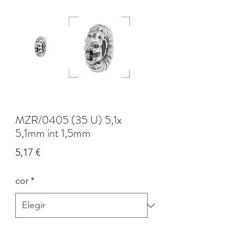
MZR/0405 (35 U) 5,1x
5,1mm int 1,5mm
Precio
5,17 €
cor
*