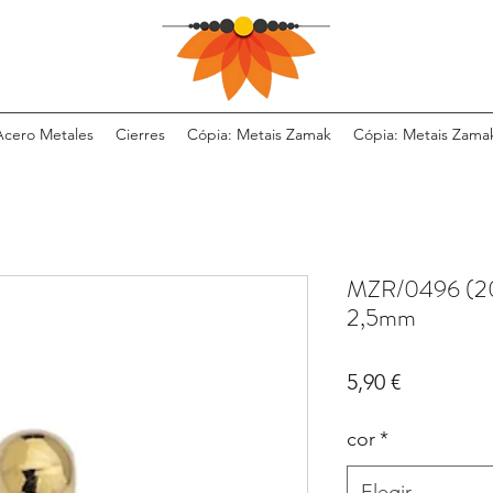
Acero Metales
Cierres
Cópia: Metais Zamak
Cópia: Metais Zama
MZR/0496 (20
2,5mm
Precio
5,90 €
cor
*
Elegir