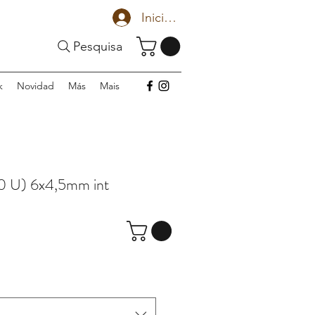
Iniciar sesión
Pesquisa
k
Novidad
Más
Mais
 U) 6x4,5mm int