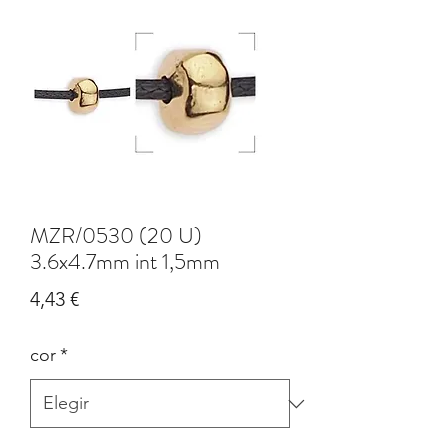
MZR/0530 (20 U)
3.6x4.7mm int 1,5mm
Precio
4,43 €
cor
*