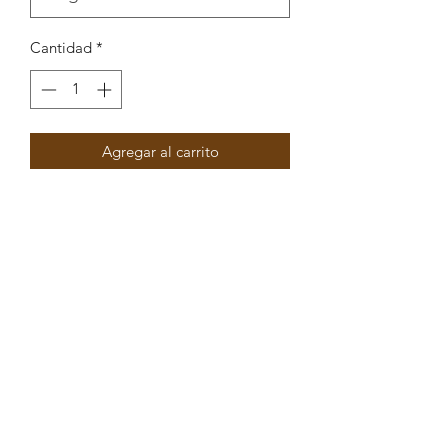
Cantidad
*
Agregar al carrito
Conta redonda com coração em
enamel 8.9x9.4mm int 3mm
Peças por pacote: 6
Opções
DOURADO VERMELHO
DOURADO ROSA
DOURADO PRETO
DOURADO AZUL