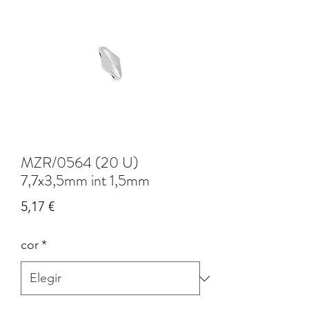
MZR/0564 (20 U)
7,7x3,5mm int 1,5mm
Precio
5,17 €
cor
*