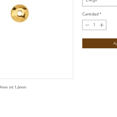
Cantidad
*
Ag
4,9mm int 1,6mm