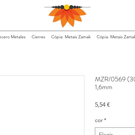
Acero Metales
Cierres
Cópia: Metais Zamak
Cópia: Metais Zama
MZR/0569 (30
1,6mm
Precio
5,54 €
cor
*
Elegir