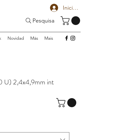
Iniciar sesión
Pesquisa
k
Novidad
Más
Mais
 U) 2,4x4,9mm int