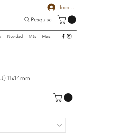
Iniciar sesión
Pesquisa
k
Novidad
Más
Mais
U) 11x14mm