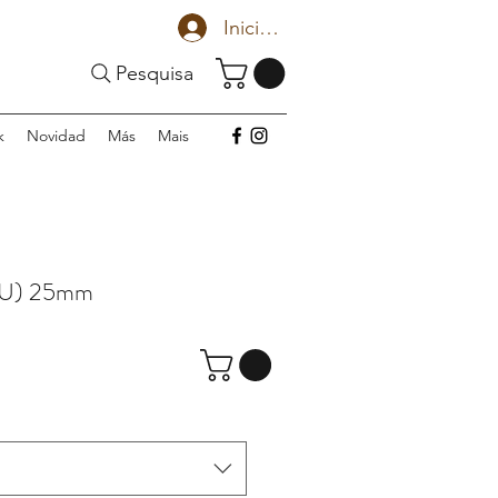
Iniciar sesión
Pesquisa
k
Novidad
Más
Mais
 U) 25mm