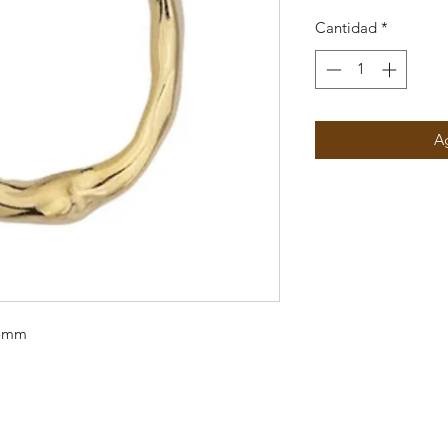
Cantidad
*
Ag
25mm