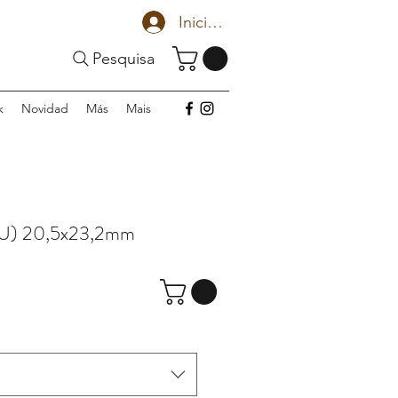
Iniciar sesión
Pesquisa
k
Novidad
Más
Mais
U) 20,5x23,2mm