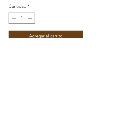
Cantidad
*
Agregar al carrito
Pendente Octogonal em vitral
19,1x29,1mm
Peças por pacote: 4
Opções
DOURADO ROSA
DOURADO AZUL
DOURADO VERDE