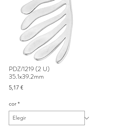
PDZ/1219 (2 U)
35.1x39.2mm
Precio
5,17 €
cor
*