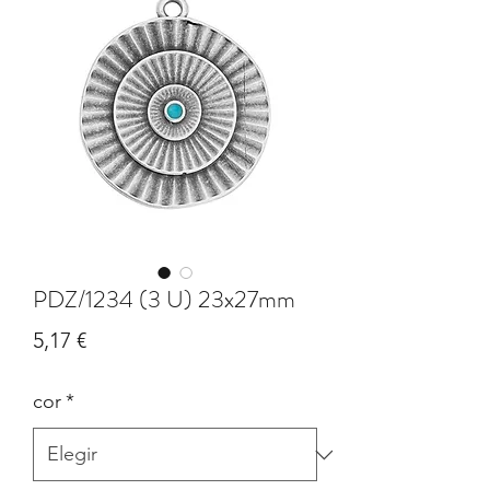
PDZ/1234 (3 U) 23x27mm
Precio
5,17 €
cor
*