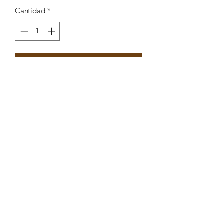
Cantidad
*
Agregar al carrito
Pendente redondo com raio e circulo
com enamel 23x27mm
Peças por pacote: 3
Opções
PRATEADO AZUL
PRATEADO PRETO