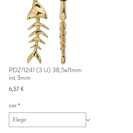
PDZ/1241 (3 U) 38,5x11mm
int 3mm
Precio
6,57 €
cor
*