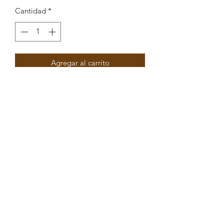
Cantidad
*
Agregar al carrito
Pendente Estrela Mar com enamel
31x36mm
Peças por pacote: 4
Opções
DOURADO AZUL
DOURADO BRANCO
DOURADO ROSA