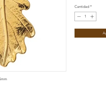
Cantidad
*
Ag
55mm