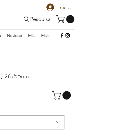
Iniciar sesión
Pesquisa
k
Novidad
Más
Mais
U) 26x55mm