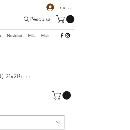
Iniciar sesión
Pesquisa
k
Novidad
Más
Mais
U) 21x28mm