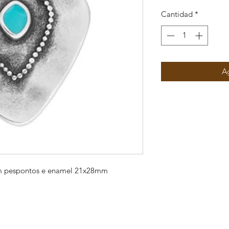
Cantidad
*
Ag
m pespontos e enamel 21x28mm