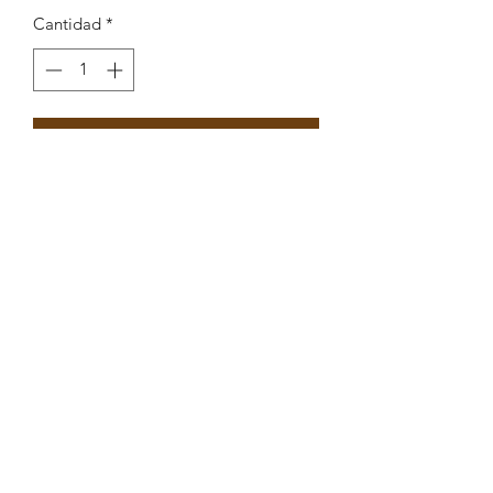
Cantidad
*
Agregar al carrito
Pendente com configuração de
coração e enamel 15x24mm
Peças por pacote: 4
Opções
PRATEADO PRETO
PRATEADO AZUL