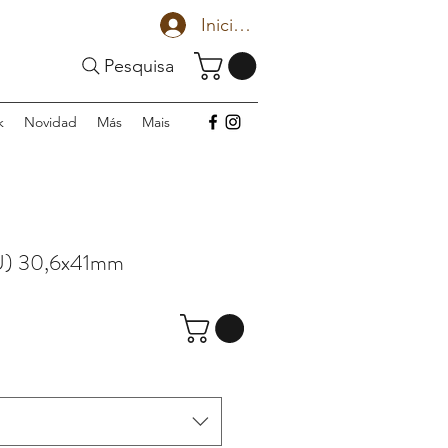
Iniciar sesión
Pesquisa
k
Novidad
Más
Mais
U) 30,6x41mm