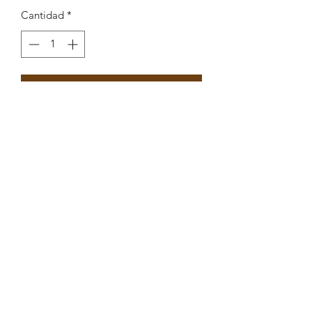
Cantidad
*
Agregar al carrito
Pendente Peixe Balão 15,6x15mm
Peças por pacote: 2
Opções
DOURADO CORAL
DOURADO BRANCO
DOURADO AZUL