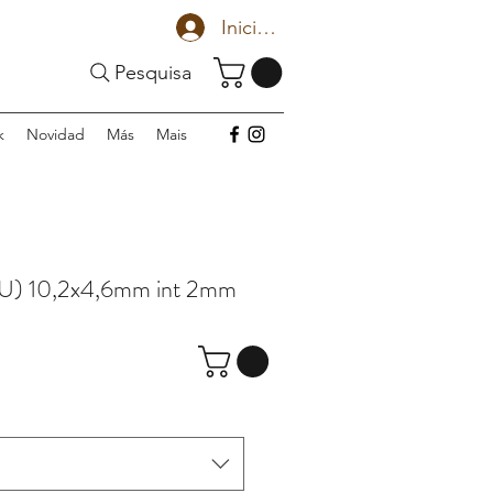
Iniciar sesión
Pesquisa
k
Novidad
Más
Mais
 U) 10,2x4,6mm int 2mm