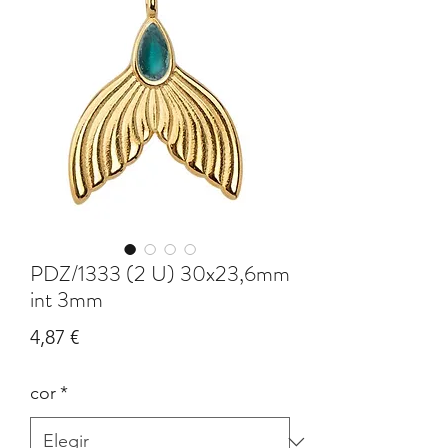
PDZ/1333 (2 U) 30x23,6mm
int 3mm
Precio
4,87 €
cor
*