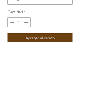
Cantidad
*
Agregar al carrito
Pendente Cauda de Sereia com
enamel 30x23,6mm int 3mm
Peças por pacote: 2
Opções
DOURADO VERDE
DOURADO CORAL
DOURADO BRANCO
DOURADO AZUL