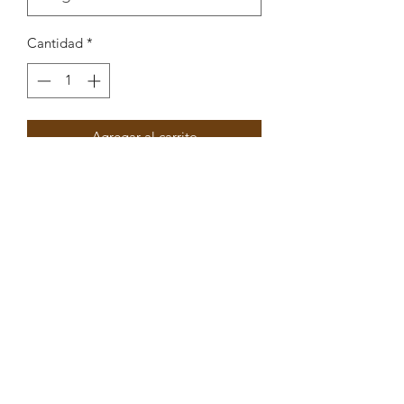
Cantidad
*
Agregar al carrito
Pendente Tartaruga com enamel
15,2x19,3mm
Peças por pacote: 4
Opções
DOURADO AZUL ESCURO
DOURADO AZUL
DOURADO BRANCO