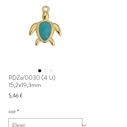
PDZa/0030 (4 U)
15,2x19,3mm
Precio
5,46 €
cor
*