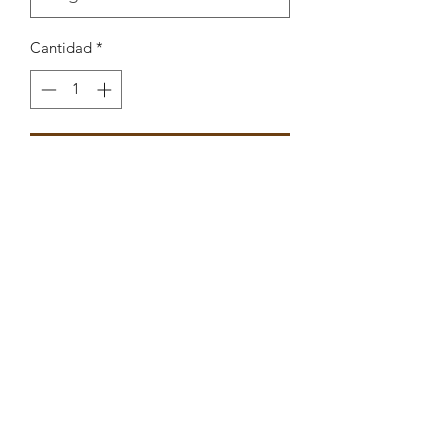
Cantidad
*
Agregar al carrito
Pendente Coração Angular
8,7x13,6mm
Peças por pacote: 8
Opções
DOURADO PRETO
DOURADO BOURDEUX